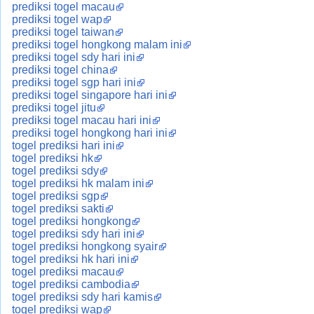
prediksi togel macau
prediksi togel wap
prediksi togel taiwan
prediksi togel hongkong malam ini
prediksi togel sdy hari ini
prediksi togel china
prediksi togel sgp hari ini
prediksi togel singapore hari ini
prediksi togel jitu
prediksi togel macau hari ini
prediksi togel hongkong hari ini
togel prediksi hari ini
togel prediksi hk
togel prediksi sdy
togel prediksi hk malam ini
togel prediksi sgp
togel prediksi sakti
togel prediksi hongkong
togel prediksi sdy hari ini
togel prediksi hongkong syair
togel prediksi hk hari ini
togel prediksi macau
togel prediksi cambodia
togel prediksi sdy hari kamis
togel prediksi wap